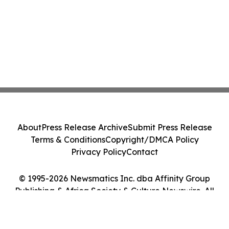
About
Press Release Archive
Submit Press Release
Terms & Conditions
Copyright/DMCA Policy
Privacy Policy
Contact
© 1995-2026 Newsmatics Inc. dba Affinity Group
Publishing & Africa Society & Culture Newswire. All
Rights Reserved.
Cookie Settings / Your Privacy Choices