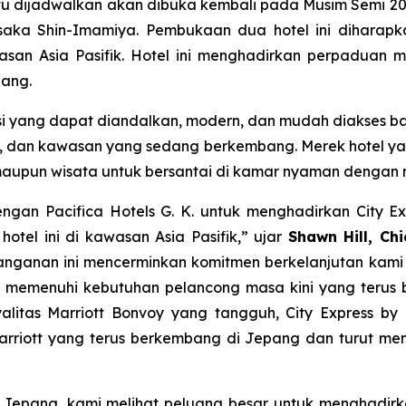
itu dijadwalkan akan dibuka kembali pada Musim Semi 20
saka Shin-Imamiya. Pembukaan dua hotel ini diharapk
asan Asia Pasifik. Hotel ini menghadirkan perpaduan 
pang.
i yang dapat diandalkan, modern, dan mudah diakses b
ta, dan kawasan yang sedang berkembang. Merek hotel y
s maupun wisata untuk bersantai di kamar nyaman dengan
gan Pacifica Hotels G. K. untuk menghadirkan City Ex
tel ini di kawasan Asia Pasifik,” ujar
Shawn Hill, Chi
anganan ini mencerminkan komitmen berkelanjutan kami 
memenuhi kebutuhan pelancong masa kini yang terus be
oyalitas Marriott Bonvoy yang tangguh, City Express b
Marriott yang terus berkembang di Jepang dan turut me
uh Jepang, kami melihat peluang besar untuk menghadir