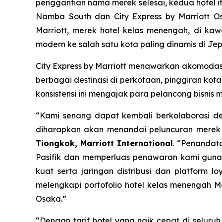
penggantian nama merek selesai, kedua hotel 
Namba South dan City Express by Marriott O
Marriott, merek hotel kelas menengah, di kaw
modern ke salah satu kota paling dinamis di Je
City Express by Marriott menawarkan akomodas
berbagai destinasi di perkotaan, pinggiran ko
konsistensi ini mengajak para pelancong bisni
“Kami senang dapat kembali berkolaborasi den
diharapkan akan menandai peluncuran merek ho
Tiongkok, Marriott International
. “Penandat
Pasifik dan memperluas penawaran kami guna 
kuat serta jaringan distribusi dan platform l
melengkapi portofolio hotel kelas menengah 
Osaka.”
“Dengan tarif hotel yang naik cepat di selur