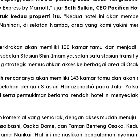
Express by Marriott,” ujar
Seth Sulkin, CEO Pacifica 
uk kedua properti itu.
“Kedua hotel ini akan membe
Nishinari, di selatan Namba, area yang kami yakini mem
rkirakan akan memiliki 100 kamar tamu dan menjadi pr
 sebelah Stasiun Shin-Imamiya, salah satu stasiun transit
 strategis memudahkan akses ke berbagai area di Osaka
th
rencananya akan memiliki 143 kamar tamu dan akan men
rsebelahan dengan Stasiun Hanazonochō pada Jalur Yotsu
 serta permukiman berlantai rendah, hotel ini menyedia
, dan komersial yang semarak, dengan akses mudah menuju
nsaibashi, Osaka Dome, dan Taman Benteng Osaka. Kedua
 Utama Nankai. Hal ini memastikan pengalaman nyaman 