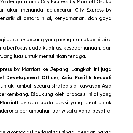
26 dengan nama City Express by Marriott Osaka
an akan menandai peluncuran City Express by
menarik di antara nilai, kenyamanan, dan gaya
agi para pelancong yang mengutamakan nilai di
ang berfokus pada kualitas, kesederhanaan, dan
 ruang luas untuk memulihkan tenaga.
press by Marriott ke Jepang. Langkah ini juga
ef Development Officer, Asia Pasifik kecuali
untuk tumbuh secara strategis di kawasan Asia
rkembang. Didukung oleh proposisi nilai yang
y Marriott berada pada posisi yang ideal untuk
ndorong pertumbuhan pariwisata yang pesat di
kan akomodasi berkualitas tinggi dengan harga