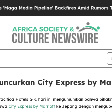
peline' Backfires Amid Rumors Trump Will cut P
luncurkan City Express by Mar
cifica Hotels G.K. hari ini mengumumkan bahwa pihak
bawa
City Express by Marriott
ke Jepang dengan mengubah