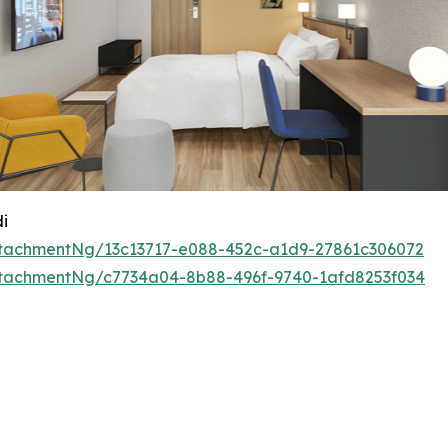
i
tachmentNg/13c13717-e088-452c-a1d9-27861c306072
tachmentNg/c7734a04-8b88-496f-9740-1afd8253f034