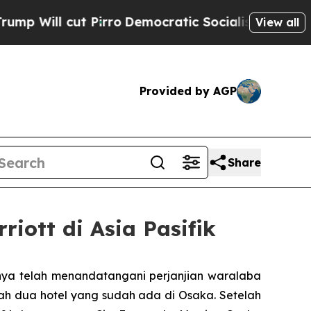
irro
Democratic Socialists of America Propose R
View all
Provided by AGP
Share
riott di Asia Pasifik
nya telah menandatangani perjanjian waralaba
 dua hotel yang sudah ada di Osaka. Setelah